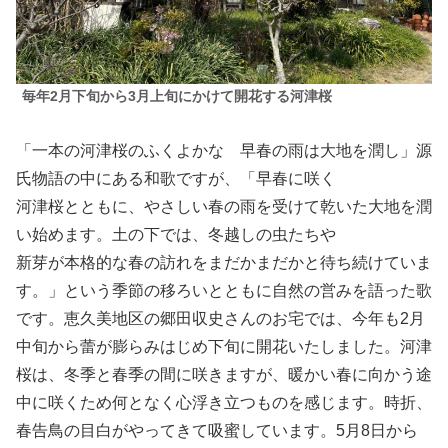
毎年2月下旬から3月上旬にかけて開花する河津桜
「一本の河津桜のふくよかな 早春の雨は大地を潤し」源
氏物語の中にある和歌ですが、「早春に咲く
河津桜とともに、やさしい春の雨を受けて乾いた大地を潤
い始めます。土の下では、冬越しの虫たちや
新芽が本格的な春の訪れをまだかまだかと待ち続けていま
す。」という季節の移ろいとともに自然の営みを語った歌
です。恵久美地区の郷田収史さんのお宅では、今年も2月
中旬から蕾が膨らみはじめ下旬に開花いたしました。河津
桜は、冬季と春季の間に咲きますが、暖かい春に向かう途
中に咲くため何となく心浮き立つものを感じます。時折、
春告鳥の目白がやってきて吸蜜しています。5月8日から