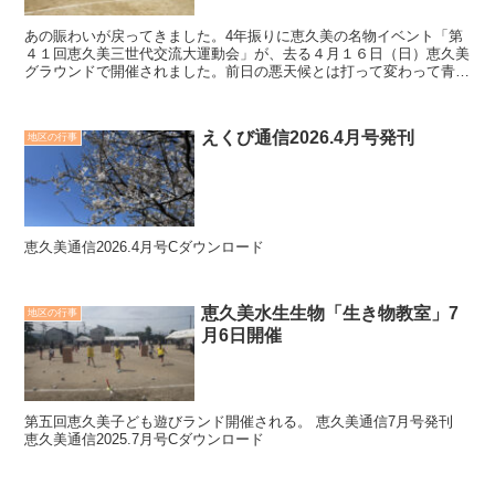
あの賑わいが戻ってきました。4年振りに恵久美の名物イベント「第
４１回恵久美三世代交流大運動会」が、去る４月１６日（日）恵久美
グラウンドで開催されました。前日の悪天候とは打って変わって青空
の下で子ども達、子育て世代、高齢者の方が多数参加さ...
えくび通信2026.4月号発刊
地区の行事
恵久美通信2026.4月号Cダウンロード
恵久美水生生物「生き物教室」7
地区の行事
月6日開催
第五回恵久美子ども遊びランド開催される。 恵久美通信7月号発刊
恵久美通信2025.7月号Cダウンロード