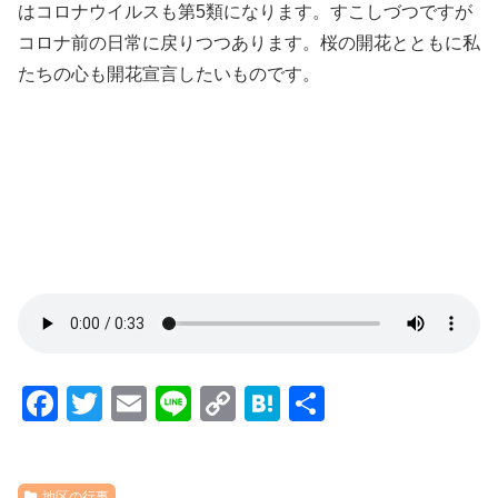
はコロナウイルスも第5類になります。すこしづつですが
コロナ前の日常に戻りつつあります。桜の開花とともに私
たちの心も開花宣言したいものです。
F
T
E
Li
C
H
共
a
wi
m
n
o
at
有
c
tt
ail
e
p
e
地区の行事