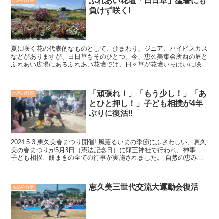
ふれあい花壇「日日草」猛暑にも
地区の行事
負けず咲く!
夏に咲く花の代表的なものとして、ひまわり、ジニア、ハイビスカス
などがありますが、日日草もそのひとつ。今、恵久美集会所西の庭と
ふれあい広場にあるふれあい花壇では、日々草が花壇いっぱいに咲き
誇っています。赤、ピンク、白が青空に映えて道ゆく人に...
「頑張れ！」「もう少し！」「あ
地区の行事
とひと押し！」子ども相撲が4年
ぶりに復活!!
2024.5.3 恵久美春まつり開催! 風薫るいまの季節にふさわしい、恵久
美の春まつりが5月3日（憲法記念日）に頭王神社で行われ、神事、
子ども相撲、餅まきの全ての行事が実施されました。 自然の恵みに
感謝する神事 玉生神社...
恵久美三世代交流大運動会復活
地区の行事