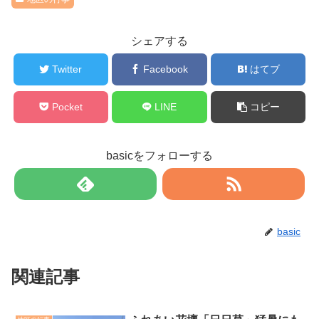
e
er
y
n
b
Li
a
シェアする
o
n
o
Twitter
Facebook
k
はてブ
k
Pocket
LINE
コピー
basicをフォローする
basic
関連記事