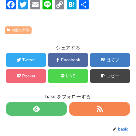
F
T
E
Li
C
H
共
a
wi
m
n
o
at
有
c
tt
ail
e
p
e
地区の行事
e
er
y
n
b
Li
a
シェアする
o
n
o
Twitter
Facebook
k
はてブ
k
Pocket
LINE
コピー
basicをフォローする
basic