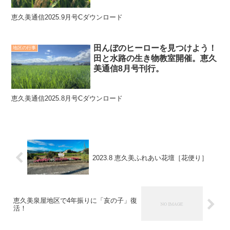
恵久美通信2025.9月号Cダウンロード
田んぼのヒーローを見つけよう！
地区の行事
田と水路の生き物教室開催。恵久
美通信8月号刊行。
恵久美通信2025.8月号Cダウンロード
2023.8 恵久美ふれあい花壇［花便り］
恵久美泉屋地区で4年振りに「亥の子」復
活！