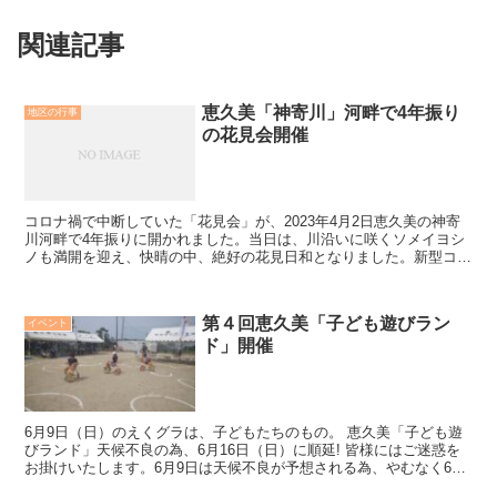
関連記事
恵久美「神寄川」河畔で4年振り
地区の行事
の花見会開催
コロナ禍で中断していた「花見会」が、2023年4月2日恵久美の神寄
川河畔で4年振りに開かれました。当日は、川沿いに咲くソメイヨシ
ノも満開を迎え、快晴の中、絶好の花見日和となりました。新型コロ
ナ感染が収束の兆しが見えたとはいえ、まだまだ安心...
第４回恵久美「子ども遊びラン
イベント
ド」開催
6月9日（日）のえくグラは、子どもたちのもの。 恵久美「子ども遊
びランド」天候不良の為、6月16日（日）に順延! 皆様にはご迷惑を
お掛けいたします。6月9日は天候不良が予想される為、やむなく6月
16日（日）に順延することに...