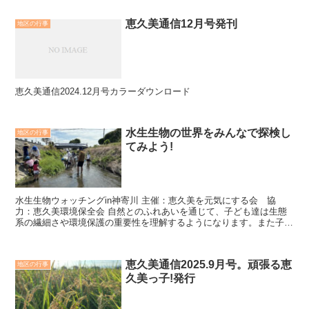
恵久美通信12月号発刊
地区の行事
恵久美通信2024.12月号カラーダウンロード
水生生物の世界をみんなで探検し
地区の行事
てみよう!
水生生物ウォッチングin神寄川 主催：恵久美を元気にする会 協
力：恵久美環境保全会 自然とのふれあいを通じて、子ども達は生態
系の繊細さや環境保護の重要性を理解するようになります。また子ど
も達の心に安らぎを与えます。自然...
恵久美通信2025.9月号。頑張る恵
地区の行事
久美っ子!発行