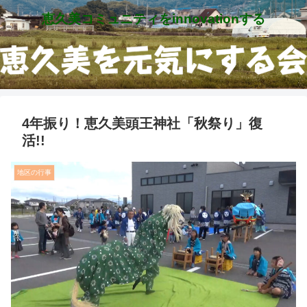
恵久美コミュニティをinnovationする
4年振り！恵久美頭王神社「秋祭り」復
活!!
地区の行事